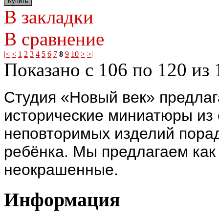
В закладки
В сравнение
|<
<
1
2
3
4
5
6
7
8
9
10
>
>|
Показано с 106 по 120 из 
Студия «Новый век» предлаг
исторические миниатюры из 
неповторимых изделий порад
ребёнка. Мы предлагаем как
неокрашенные.
Информация